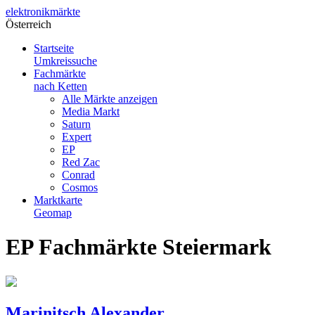
elektronik
märkte
Österreich
Startseite
Umkreissuche
Fachmärkte
nach Ketten
Alle Märkte anzeigen
Media Markt
Saturn
Expert
EP
Red Zac
Conrad
Cosmos
Marktkarte
Geomap
EP Fachmärkte Steiermark
Marinitsch Alexander