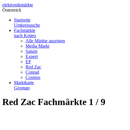
elektronik
märkte
Österreich
Startseite
Umkreissuche
Fachmärkte
nach Ketten
Alle Märkte anzeigen
Media Markt
Saturn
Expert
EP
Red Zac
Conrad
Cosmos
Marktkarte
Geomap
Red Zac Fachmärkte 1 / 9