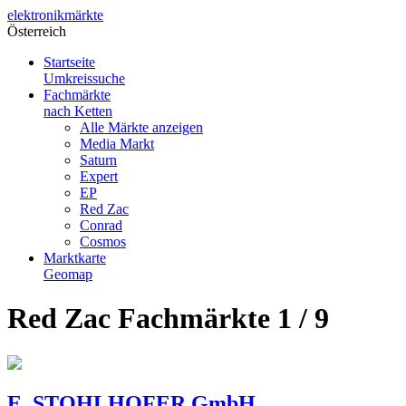
elektronik
märkte
Österreich
Startseite
Umkreissuche
Fachmärkte
nach Ketten
Alle Märkte anzeigen
Media Markt
Saturn
Expert
EP
Red Zac
Conrad
Cosmos
Marktkarte
Geomap
Red Zac Fachmärkte 1 / 9
E. STOHLHOFER GmbH