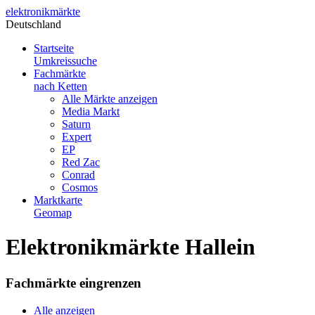
elektronik
märkte
Deutschland
Startseite
Umkreissuche
Fachmärkte
nach Ketten
Alle Märkte anzeigen
Media Markt
Saturn
Expert
EP
Red Zac
Conrad
Cosmos
Marktkarte
Geomap
Elektronikmärkte Hallein
Fachmärkte eingrenzen
Alle anzeigen