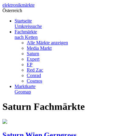
elektronik
märkte
Österreich
Startseite
Umkreissuche
Fachmärkte
nach Ketten
Alle Märkte anzeigen
Media Markt
Saturn
Expert
EP
Red Zac
Conrad
Cosmos
Marktkarte
Geomap
Saturn Fachmärkte
Saturn Wien Gerngross