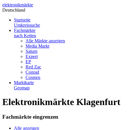
elektronik
märkte
Deutschland
Startseite
Umkreissuche
Fachmärkte
nach Ketten
Alle Märkte anzeigen
Media Markt
Saturn
Expert
EP
Red Zac
Conrad
Cosmos
Marktkarte
Geomap
Elektronikmärkte Klagenfurt
Fachmärkte eingrenzen
Alle anzeigen