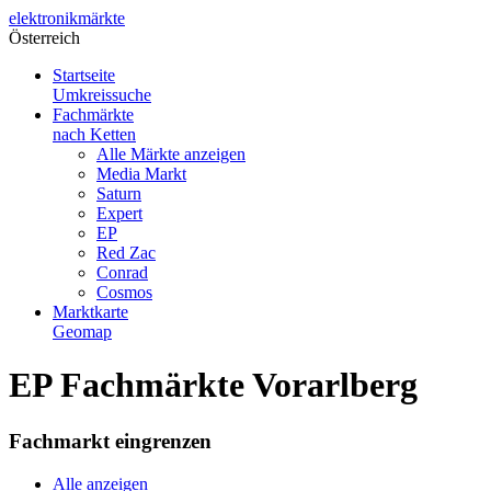
elektronik
märkte
Österreich
Startseite
Umkreissuche
Fachmärkte
nach Ketten
Alle Märkte anzeigen
Media Markt
Saturn
Expert
EP
Red Zac
Conrad
Cosmos
Marktkarte
Geomap
EP Fachmärkte Vorarlberg
Fachmarkt eingrenzen
Alle anzeigen