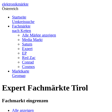
elektronik
märkte
Österreich
Startseite
Umkreissuche
Fachmärkte
nach Ketten
Alle Märkte anzeigen
Media Markt
Saturn
Expert
EP
Red Zac
Conrad
Cosmos
Marktkarte
Geomap
Expert Fachmärkte Tirol
Fachmarkt eingrenzen
Alle anzeigen